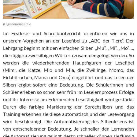
KI-generiertes Bild
Im Erstlese- und Schreibunterricht orientieren wir uns in
unserem Vorgehen an der Lesefibel zu „ABC der Tiere“. Der
Lehrgang beginnt mit den einfachen Silben „Mu“, „Mi“, „Mo“…,
die zügig zu zweisilbigen Wörtern zusammengefügt werden. So
werden die wiederkehrenden Hauptfiguren der Lesefibel
(Mimi, die Katze, Mio und Mia, die Zwillinge, Momo, das
Eichhörnchen, Mama und Oma) eingeführt und das Lesen der
Silben ergibt sofort eine Bedeutung. Die Schülerinnen und
Schüler erleben so schon sehr früh im Leselernprozess Erfolge
und ihr Interesse am Erlernen der Lesefähigkeit wird gestärkt.
Durch die farbige Markierung der Sprechsilben und das
Training erkennen sie diese automatisch und der Lesevorgang
wird beschleunigt. Die Automatisierung des Silbenlesens ist
von entscheidender Bedeutung. Je schneller den Lernenden
die Automatisierung gelingt, desto schneller können sie flüssig