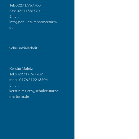
Tel: 02271/767700
Fax: 02271/767701
Email:
info@schulezumroemerturm.
de
Schulsozialarbeit:
Kerstin Maletz
Tel.: 02271 / 767702
mob.: 0176 / 19213504
Email:
kerstin.maletz@schulezumroe
merturm.de