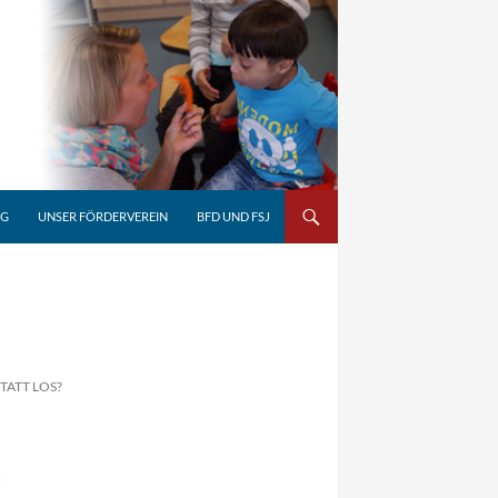
NG
UNSER FÖRDERVEREIN
BFD UND FSJ
TATT LOS?