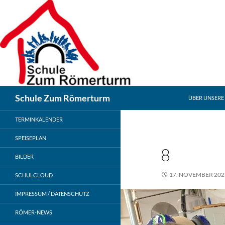
Zum
Inhalt
springen
Suchen
Schule Zum Römerturm
ÜBER UNSERE
TERMINKALENDER
SPEISEPLAN
8
BILDER
17. NOVEMBER 202
SCHULCLOUD
IMPRESSUM / DATENSCHUTZ
RÖMER-NEWS