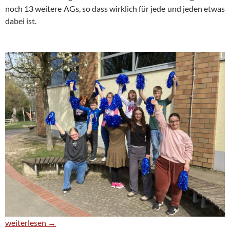
noch 13 weitere AGs, so dass wirklich für jede und jeden etwas
dabei ist.
Arbeitsgemeinschaften an unserer Schule – Lernen, Spaß und G
weiterlesen
→