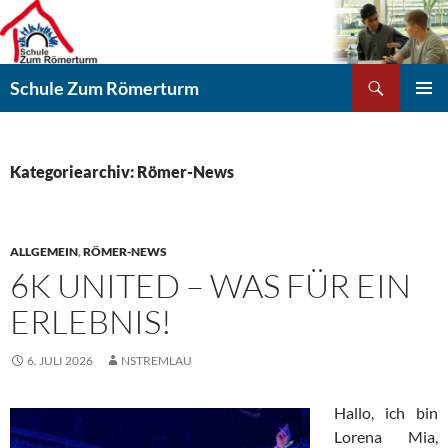
Zum
Inhalt
springen
Suchen
Schule Zum Römerturm
PRIMÄR
MENÜ
Kategoriearchiv: Römer-News
ALLGEMEIN
,
RÖMER-NEWS
6K UNITED – WAS FÜR EIN
ERLEBNIS!
6. JULI 2026
NSTREMLAU
Hallo, ich bin
Lorena Mia,