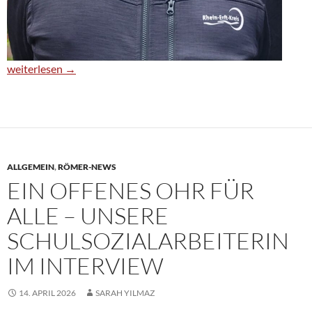
Immer im Einsatz – Unser Hausmeister Herr Maletz
weiterlesen
→
ALLGEMEIN
,
RÖMER-NEWS
EIN OFFENES OHR FÜR
ALLE – UNSERE
SCHULSOZIALARBEITERIN
IM INTERVIEW
14. APRIL 2026
SARAH YILMAZ