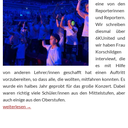
eine von den
Reporterinnen
und Reportern.
Wir schreiben
diesmal über
6KUnited und
wir haben Frau
Korschildgen
interviewt, die
es mit Hilfe
von anderen Lehrer/innen geschafft hat einen Auftritt
vorzubereiten, so dass alle, die wollten, mitfahren konnten. Es
wurde ein halbes Jahr geprobt für das große Konzert. Dabei
waren richtig viele Schüler/innen aus den Mittelstufen, aber
auch einige aus den Oberstufen.
6k United – was für ein Erlebnis!
weiterlesen
→