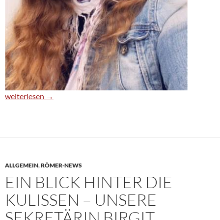
Ein offenes Ohr für alle – Unsere Schulsozialarbeiterin im Interv
weiterlesen
→
ALLGEMEIN
,
RÖMER-NEWS
EIN BLICK HINTER DIE
KULISSEN – UNSERE
SEKRETÄRIN BIRGIT