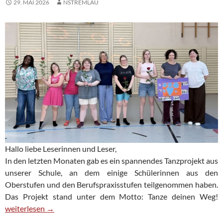
29. MAI 2026
NSTREMLAU
Hallo liebe Leserinnen und Leser,
In den letzten Monaten gab es ein spannendes Tanzprojekt aus
unserer Schule, an dem einige Schülerinnen aus den
Oberstufen und den Berufspraxisstufen teilgenommen haben.
Das Projekt stand unter dem Motto: Tanze deinen Weg!
Tanzprojekt der Ober- und Berufspraxisstufen
weiterlesen
→