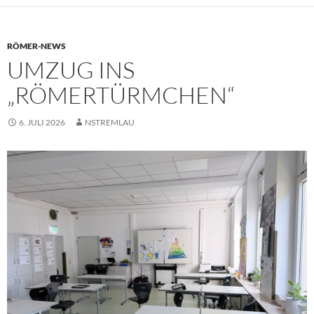
RÖMER-NEWS
UMZUG INS
„RÖMERTÜRMCHEN“
6. JULI 2026
NSTREMLAU