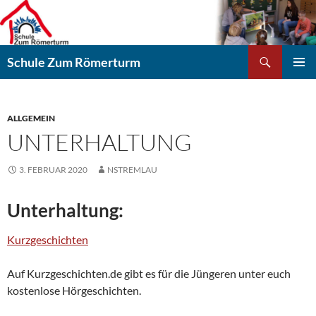
Zum
Inhalt
springen
Suchen
Schule Zum Römerturm
PRIMÄR
MENÜ
ALLGEMEIN
UNTERHALTUNG
3. FEBRUAR 2020
NSTREMLAU
Unterhaltung:
Kurzgeschichten
Auf Kurzgeschichten.de gibt es für die Jüngeren unter euch
kostenlose Hörgeschichten.