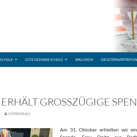
 SCHULE
GUTE GESUNDE SCHULE
INKLUSION
DIE ELTERNVERTRETU
 ERHÄLT GROSSZÜGIGE SPEN
NSTREMLAU
Am 31. Oktober erhielten wir ei
Spende. Frau Opitz aus Bedbu