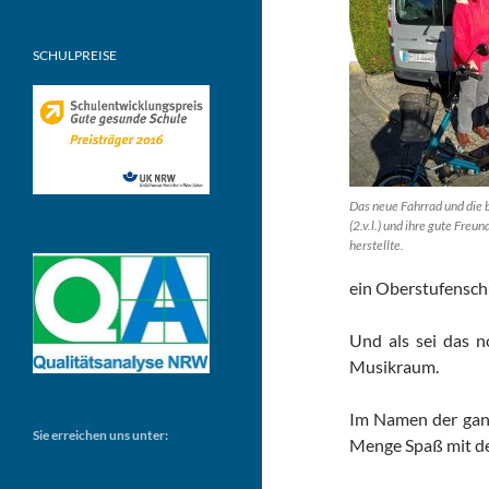
SCHULPREISE
Das neue Fahrrad und die 
(2.v.l.) und ihre gute Freu
herstellte.
ein Oberstufenschü
Und als sei das n
Musikraum.
Im Namen der ganze
Sie erreichen uns unter:
Menge Spaß mit d