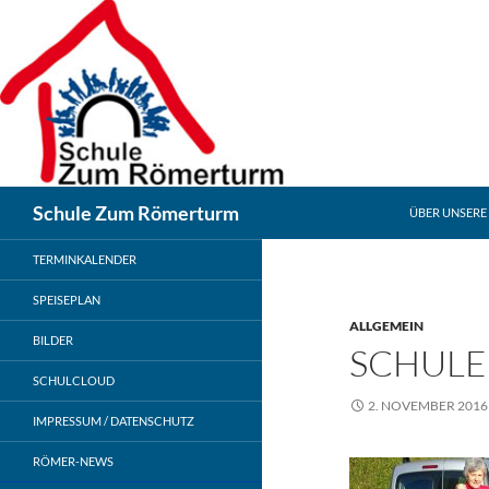
Zum
Inhalt
springen
Suchen
Schule Zum Römerturm
ÜBER UNSERE
TERMINKALENDER
SPEISEPLAN
ALLGEMEIN
BILDER
SCHULE
SCHULCLOUD
2. NOVEMBER 2016
IMPRESSUM / DATENSCHUTZ
RÖMER-NEWS