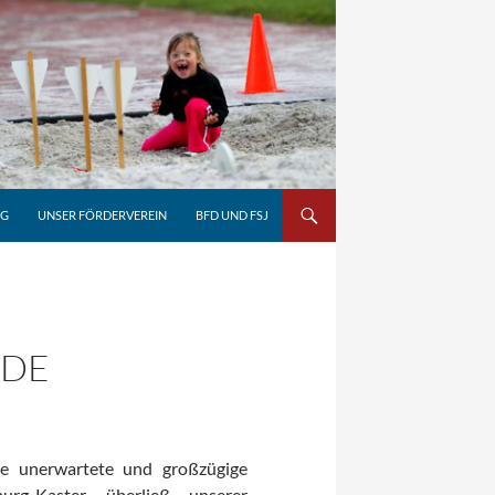
NG
UNSER FÖRDERVEREIN
BFD UND FSJ
DE
ne unerwartete und großzügige
rg-Kaster überließ unserer