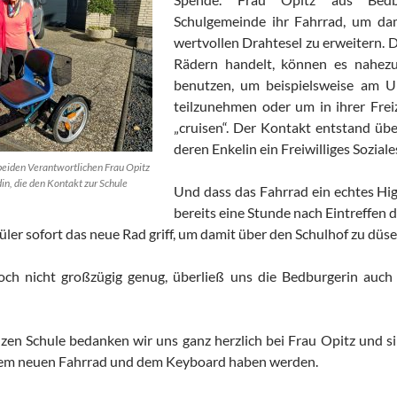
Schulgemeinde ihr Fahrrad, um da
wertvollen Drahtesel zu erweitern. D
Rädern handelt, können es nahezu
benutzen, um beispielsweise am Un
teilzunehmen oder um in ihrer Frei
„cruisen“. Der Kontakt entstand üb
deren Enkelin ein Freiwilliges Soziale
beiden Verantwortlichen Frau Opitz
ndin, die den Kontakt zur Schule
Und dass das Fahrrad ein echtes Hig
bereits eine Stunde nach Eintreffen de
ler sofort das neue Rad griff, um damit über den Schulhof zu düse
och nicht großzügig genug, überließ uns die Bedburgerin auch
n Schule bedanken wir uns ganz herzlich bei Frau Opitz und sind
em neuen Fahrrad und dem Keyboard haben werden.