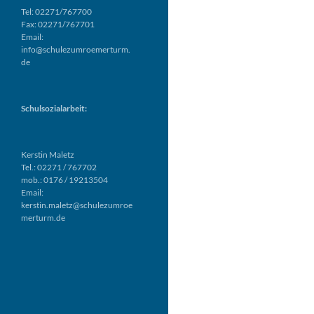
Tel: 02271/767700
Fax: 02271/767701
Email:
info@schulezumroemerturm.
de
Schulsozialarbeit:
Kerstin Maletz
Tel.: 02271 / 767702
mob.: 0176 / 19213504
Email:
kerstin.maletz@schulezumroe
merturm.de