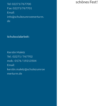
schönes Fest!
Tel: 02271/767700
Fax: 02271/767701
Email:
info@schulezumroemerturm.
de
Schulsozialarbeit:
Kerstin Maletz
Tel.: 02271 / 767702
mob.: 0176 / 19213504
Email:
kerstin.maletz@schulezumroe
merturm.de