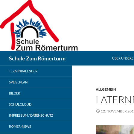
Zum
Inhalt
springen
Suchen
Schule Zum Römerturm
ÜBER UNSERE
TERMINKALENDER
SPEISEPLAN
ALLGEMEIN
BILDER
LATERN
SCHULCLOUD
12. NOVEMBER 201
IMPRESSUM / DATENSCHUTZ
RÖMER-NEWS