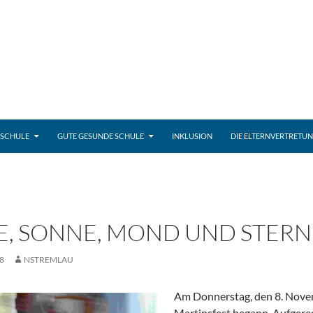
 SCHULE
GUTE GESUNDE SCHULE
INKLUSION
DIE ELTERNVERTRETU
E, SONNE, MOND UND STER
8
NSTREMLAU
Am Donnerstag, den 8. Novem
Martinsfest begann. Aufgereg