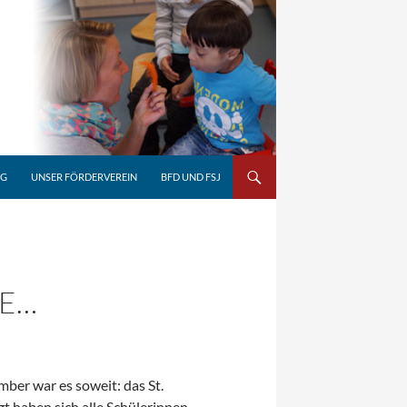
NG
UNSER FÖRDERVEREIN
BFD UND FSJ
NE…
ber war es soweit: das St.
t haben sich alle Schülerinnen