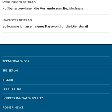
Beitragsnavigation
VORHERIGER BEITRAG
Fußballer gewinnen die Vorrunde zum Bezirksfinale
NÄCHSTER BEITRAG
So komme ich an ein neues Passwort für die Dienstmail
TERMINKALENDER
SPEISEPLAN
BILDER
SCHULCLOUD
IMPRESSUM / DATENSCHUTZ
RÖMER-NEWS