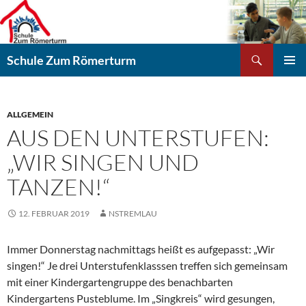
Zum
Inhalt
springen
Suchen
Schule Zum Römerturm
PRIMÄR
MENÜ
ALLGEMEIN
AUS DEN UNTERSTUFEN:
„WIR SINGEN UND
TANZEN!“
12. FEBRUAR 2019
NSTREMLAU
Immer Donnerstag nachmittags heißt es aufgepasst: „Wir
singen!“ Je drei Unterstufenklasssen treffen sich gemeinsam
mit einer Kindergartengruppe des benachbarten
Kindergartens Pusteblume. Im „Singkreis“ wird gesungen,