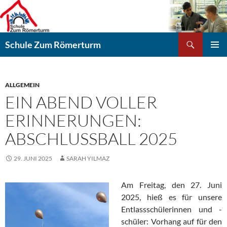
Zum
Inhalt
springen
Suchen
Schule Zum Römerturm
PRIMÄR
MENÜ
ALLGEMEIN
EIN ABEND VOLLER
ERINNERUNGEN:
ABSCHLUSSBALL 2025
29. JUNI 2025
SARAH YILMAZ
Am Freitag, den 27. Juni
2025, hieß es für unsere
Entlassschülerinnen und -
schüler: Vorhang auf für den