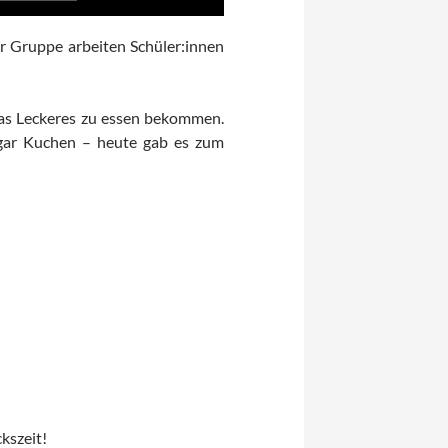
Hoch/Runter
benutzen,
er Gruppe arbeiten Schüler:innen
um
die
Lautstärke
twas Leckeres zu essen bekommen.
zu
gar Kuchen – heute gab es zum
regeln.
kszeit!