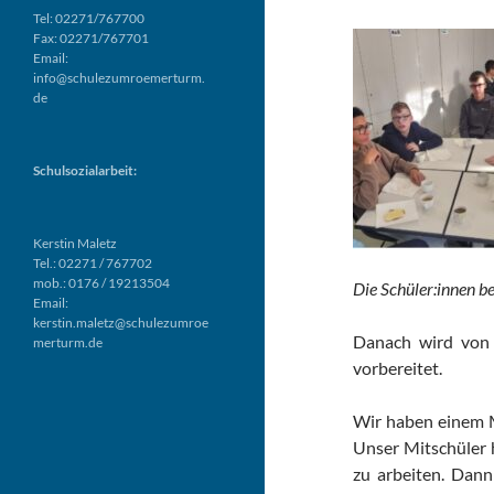
Tel: 02271/767700
Fax: 02271/767701
Email:
info@schulezumroemerturm.
de
Schulsozialarbeit:
Kerstin Maletz
Tel.: 02271 / 767702
mob.: 0176 / 19213504
Die Schüler:innen b
Email:
kerstin.maletz@schulezumroe
Danach wird von 
merturm.de
vorbereitet.
Wir haben einem Mi
Unser Mitschüler h
zu arbeiten. Dann