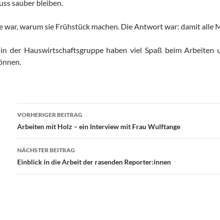
muss sauber bleiben.
e war, warum sie Frühstück machen. Die Antwort war: damit alle Mi
 in der Hauswirtschaftsgruppe haben viel Spaß beim Arbeiten un
önnen.
Beitragsnavigation
VORHERIGER BEITRAG
Arbeiten mit Holz – ein Interview mit Frau Wulftange
NÄCHSTER BEITRAG
Einblick in die Arbeit der rasenden Reporter:innen