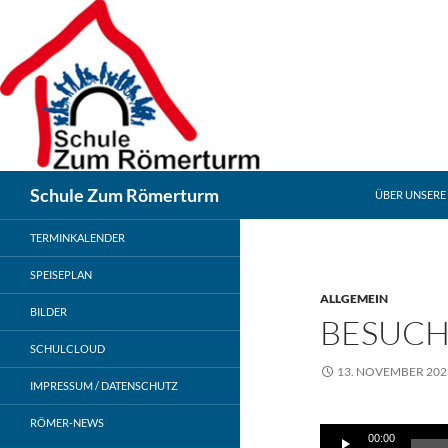
Zum
Inhalt
springen
Suchen
Schule Zum Römerturm
ÜBER UNSERE
TERMINKALENDER
SPEISEPLAN
ALLGEMEIN
BILDER
BESUCH
SCHULCLOUD
13. NOVEMBER 202
IMPRESSUM / DATENSCHUTZ
Audio-
RÖMER-NEWS
00:00
Player