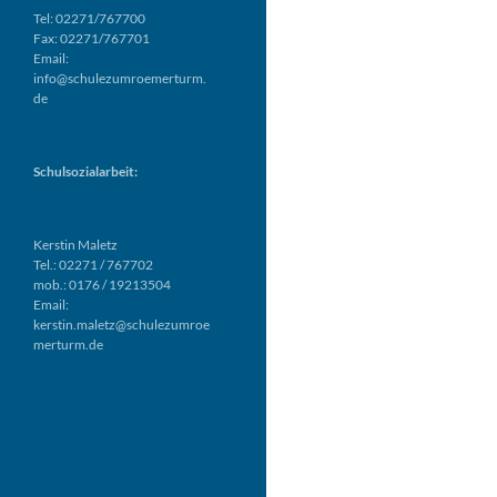
Tel: 02271/767700
Fax: 02271/767701
Email:
info@schulezumroemerturm.
de
Schulsozialarbeit:
Kerstin Maletz
Tel.: 02271 / 767702
mob.: 0176 / 19213504
Email:
kerstin.maletz@schulezumroe
merturm.de