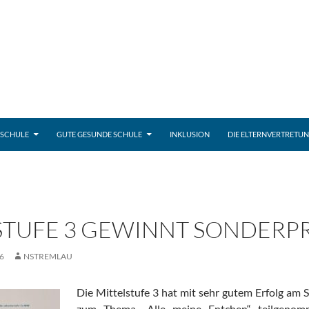
 SCHULE
GUTE GESUNDE SCHULE
INKLUSION
DIE ELTERNVERTRETU
STUFE 3 GEWINNT SONDERPR
6
NSTREMLAU
Die Mittelstufe 3 hat mit sehr gutem Erfolg am 
zum Thema „Alle meine Entchen“ teilgenom