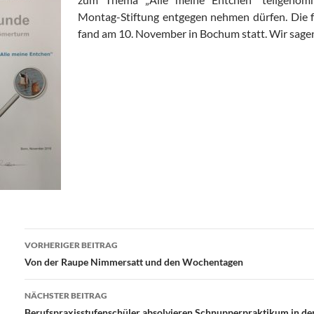
Montag-Stiftung entgegen nehmen dürfen. Die f
fand am 10. November in Bochum statt. Wir sage
Beitragsnavigation
VORHERIGER BEITRAG
Von der Raupe Nimmersatt und den Wochentagen
NÄCHSTER BEITRAG
Berufspraxisstufenschüler absolvieren Schnupperpraktikum in d