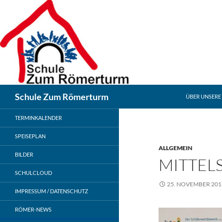
Zum
Inhalt
springen
Suchen
Schule Zum Römerturm
ÜBER UNSERE
TERMINKALENDER
SPEISEPLAN
ALLGEMEIN
BILDER
MITTEL
SCHULCLOUD
25. NOVEMBER 201
IMPRESSUM / DATENSCHUTZ
RÖMER-NEWS