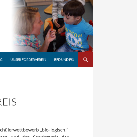
NG
UNSER FÖRDERVEREIN
BFD UND FSJ
EIS
Schülerwettbewerb „bio-logisch!“
men und den Sonderpreis der