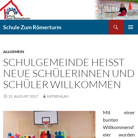
Zum
Inhalt
springen
Suchen
Schule Zum Römerturm
PRIMÄR
MENÜ
ALLGEMEIN
SCHULGEMEINDE HEISST N
EUE SCHÜLERINNEN UND S
CHÜLER WILLKOMMEN
31. AUGUST 2017
NSTREMLAU
Mit einer
bunten
Willkommensf
eier wurden