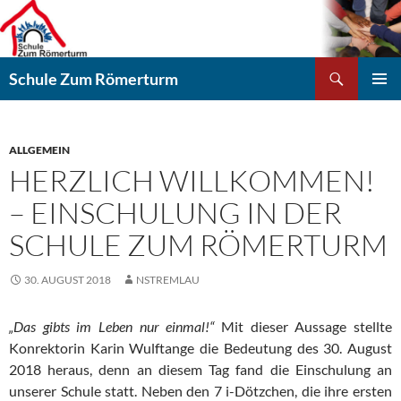
Zum
Inhalt
springen
Suchen
Schule Zum Römerturm
PRIMÄR
MENÜ
ALLGEMEIN
HERZLICH WILLKOMMEN!
– EINSCHULUNG IN DER
SCHULE ZUM RÖMERTURM
30. AUGUST 2018
NSTREMLAU
„Das gibts im Leben nur einmal!“
Mit dieser Aussage stellte
Konrektorin Karin Wulftange die Bedeutung des 30. August
2018 heraus, denn an diesem Tag fand die Einschulung an
unserer Schule statt. Neben den 7 i-Dötzchen, die ihre ersten